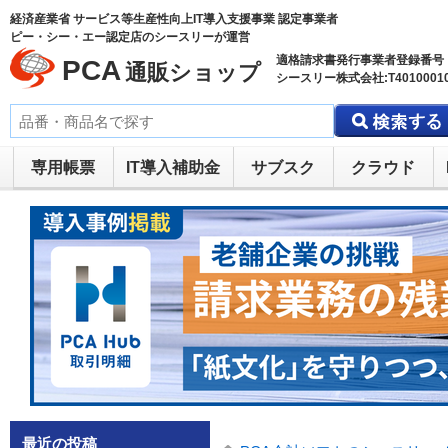
経済産業省 サービス等生産性向上IT導入支援事業 認定事業者
ピー・シー・エー認定店のシースリーが運営
適格請求書発行事業者登録番号
PCA
通販ショップ
シースリー株式会社:T40100010
専用帳票
IT導入補助金
サブスク
クラウド
最近の投稿