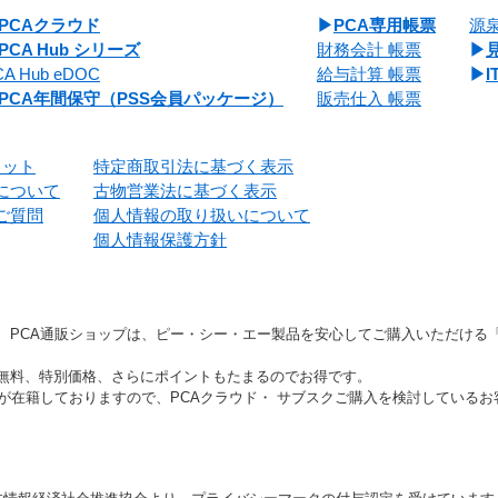
PCAクラウド
PCA専用帳票
源
PCA Hub シリーズ
財務会計 帳票
CA Hub eDOC
給与計算 帳票
PCA年間保守（PSS会員パッケージ）
販売仕入 帳票
リット
特定商取引法に基づく表示
について
古物営業法に基づく表示
ご質問
個人情報の取り扱いについて
個人情報保護方針
、PCA通販ショップは、ピー・シー・エー製品を安心してご購入いただける
無料、特別価格、さらにポイントもたまるのでお得です。
」が在籍しておりますので、PCAクラウド・ サブスクご購入を検討している