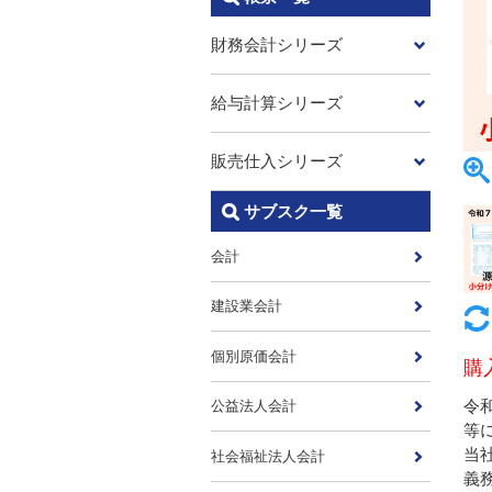
財務会計シリーズ
給与計算シリーズ
販売仕入シリーズ
サブスク一覧
会計
建設業会計
個別原価会計
購
令
公益法人会計
等
当
社会福祉法人会計
義