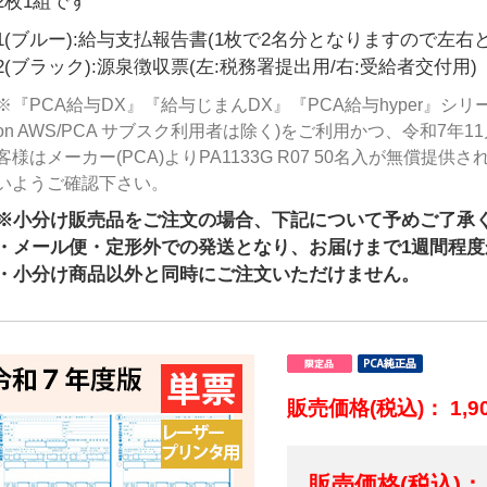
2枚1組です
1(ブルー):給与支払報告書(1枚で2名分となりますので左
2(ブラック):源泉徴収票(左:税務署提出用/右:受給者交付用)
※『PCA給与DX』『給与じまんDX』『PCA給与hyper』シリー
on AWS/PCA サブスク利用者は除く)をご利用かつ、令和7年
客様はメーカー(PCA)よりPA1133G R07 50名入が無償
いようご確認下さい。
※小分け販売品をご注文の場合、下記について予めご了承
・メール便・定形外での発送となり、お届けまで1週間程度
・小分け商品以外と同時にご注文いただけません。
販売価格(税込)：
1,9
販売価格(税込)： 1