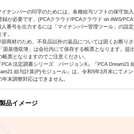
。
.マイナンバーの印字のためには、各種給与ソフトの保守加
登録が必要です。(PCAクラウド/PCAクラウド on AWS/P
.個人番号を出力するには「マイナンバー管理ツール」の設
ます。
.季節商材のため、不良品以外の返品については固くお断り
. 「源泉徴収簿」は会社内にて保存する帳票となります。提
の帳票となりますのでご注意ください。
.『PCA 法定調書シリーズ バージョンX』『PCA Dream21
ream21 給与計算(P)モジュール』は、令和5年3月末に
の年末調整対応はできません。
製品イメージ