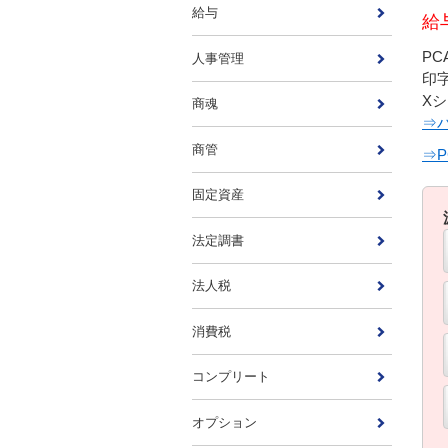
給与
給
P
人事管理
印
X
商魂
⇒
商管
⇒
固定資産
法定調書
法人税
消費税
コンプリート
オプション