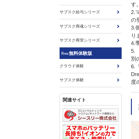
す
2
サブスク給与シリーズ
の
サブスク商魂シリーズ
3
り
サブスク商管シリーズ
4
5
無料体験版
別
クラウド体験
6
D
サブスク体験
度
関連サイト