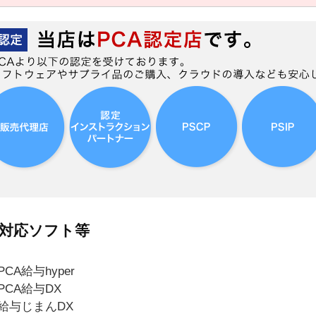
対応ソフト等
PCA給与hyper
PCA給与DX
 給与じまんDX