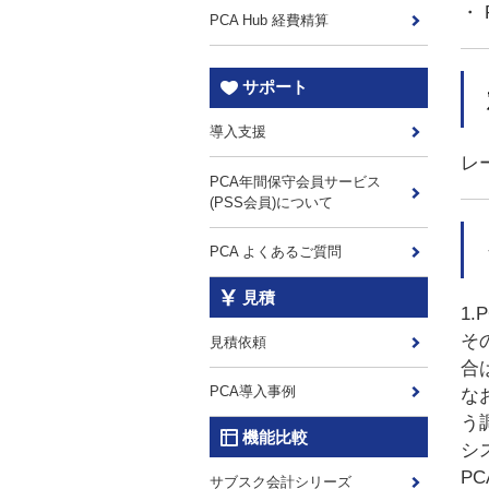
・
PCA Hub 経費精算
サポート
導入支援
レ
PCA年間保守会員サービス
(PSS会員)について
PCA よくあるご質問
見積
1
そ
見積依頼
合
PCA導入事例
な
う
機能比較
シ
P
サブスク会計シリーズ