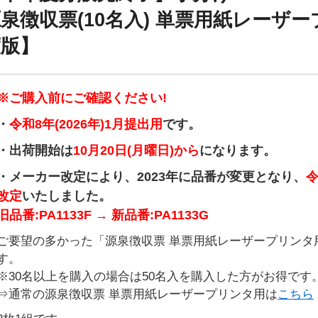
泉徴収票(10名入) 単票用紙レーザ
度版】
※ご購入前にご確認ください!
・
令和8年(2026年)1月提出用
です。
・出荷開始は
10月20日(月曜日)から
になります。
・メーカー改定により、2023年に品番が変更となり、
令
改定
いたしました。
旧品番:PA1133F → 新品番:PA1133G
ご要望の多かった「源泉徴収票 単票用紙レーザープリンタ用
す。
※30名以上を購入の場合は50名入を購入した方がお得です
⇒通常の源泉徴収票 単票用紙レーザープリンタ用は
こちら