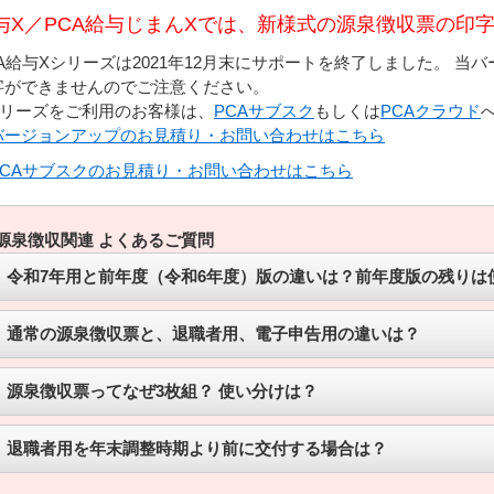
与X／PCA給与じまんXでは、新様式の源泉徴収票の印
CA給与Xシリーズは2021年12月末にサポートを終了しました。 
字ができませんのでご注意ください。
シリーズをご利用のお客様は、
PCAサブスク
もしくは
PCAクラウド
バージョンアップのお見積り・お問い合わせはこちら
PCAサブスクのお見積り・お問い合わせはこちら
源泉徴収関連 よくあるご質問
令和7年用と前年度（令和6年度）版の違いは？前年度版の残りは
通常の源泉徴収票と、退職者用、電子申告用の違いは？
源泉徴収票ってなぜ3枚組？ 使い分けは？
退職者用を年末調整時期より前に交付する場合は？