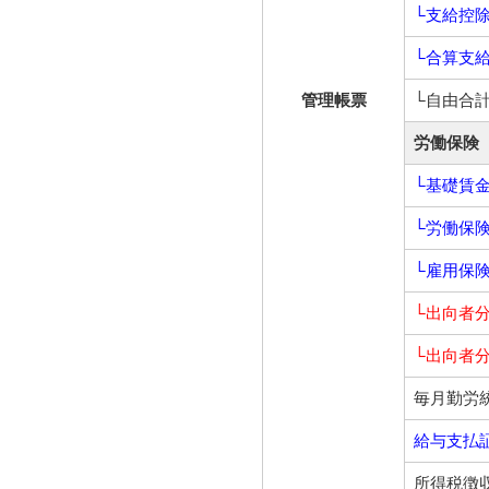
└支給控
└合算支
管理帳票
└自由合
労働保険
└基礎賃
└労働保
└雇用保
└出向者
└出向者
毎月勤労
給与支払
所得税徴