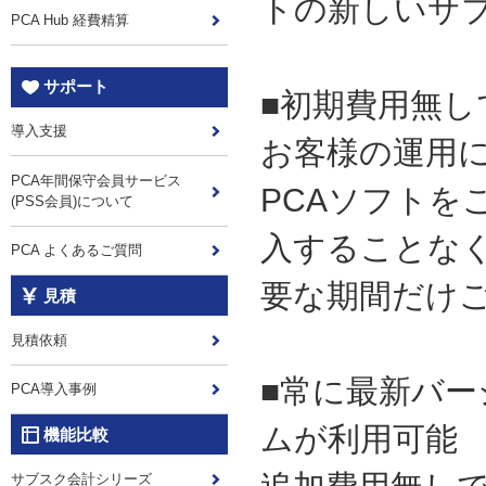
トの新しいサ
PCA Hub 経費精算
サポート
■初期費用無し
導入支援
お客様の運用
PCA年間保守会員サービス
PCAソフトを
(PSS会員)について
入することな
PCA よくあるご質問
要な期間だけ
見積
見積依頼
■常に最新バー
PCA導入事例
ムが利用可能
機能比較
サブスク会計シリーズ