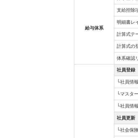
支給控除
明細書レ
給与体系
計算式テ
計算式の
体系確認
社員登録
└社員情
└マスタ
└社員情
社員更新
└社会保