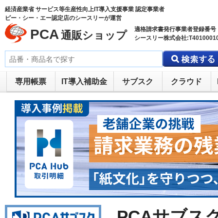
経済産業省 サービス等生産性向上IT導入支援事業 認定事業者
ピー・シー・エー認定店のシースリーが運営
適格請求書発行事業者登録番号
PCA
通販ショップ
シースリー株式会社:T40100010
専用帳票
IT導入補助金
サブスク
クラウド
PCAサブスク