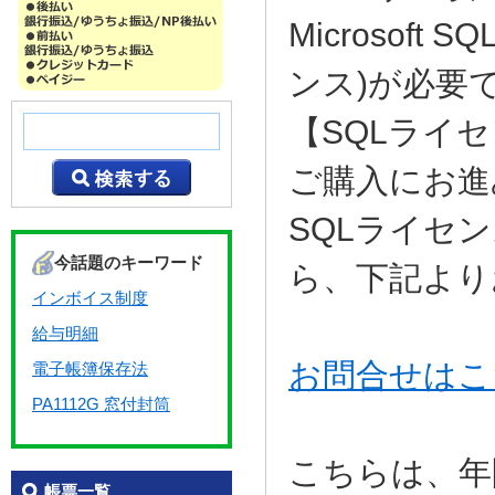
Microsof
ンス)が必要
【SQLライ
ご購入にお進
SQLライセ
今話題のキーワード
ら、下記より
インボイス制度
給与明細
お問合せはこ
電子帳簿保存法
PA1112G 窓付封筒
こちらは、年
帳票一覧