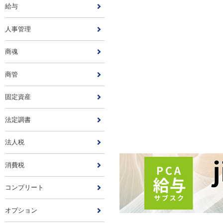
給与
人事管理
商魂
商管
固定資産
法定調書
法人税
消費税
コンプリート
オプション