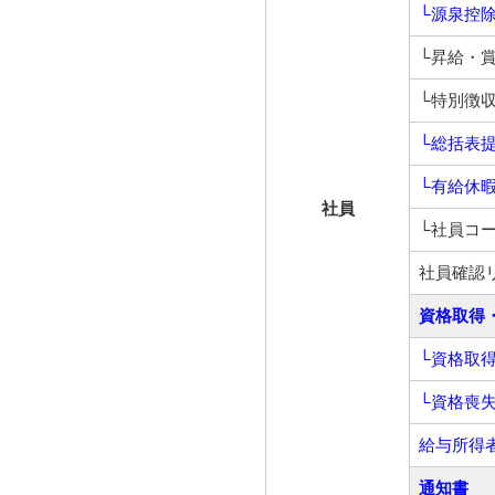
└源泉控
└昇給・
└特別徴
└総括表
└有給休
社員
└社員コ
社員確認
資格取得
└資格取
└資格喪
給与所得
通知書