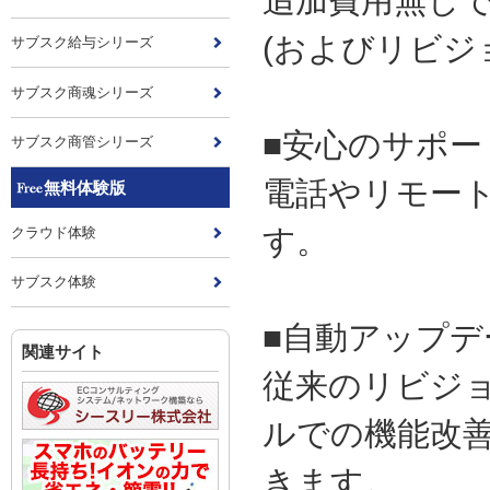
追加費用無し
(およびリビジ
サブスク給与シリーズ
サブスク商魂シリーズ
■安心のサポー
サブスク商管シリーズ
電話やリモー
無料体験版
す。
クラウド体験
サブスク体験
■自動アップデ
関連サイト
従来のリビジ
ルでの機能改
きます。