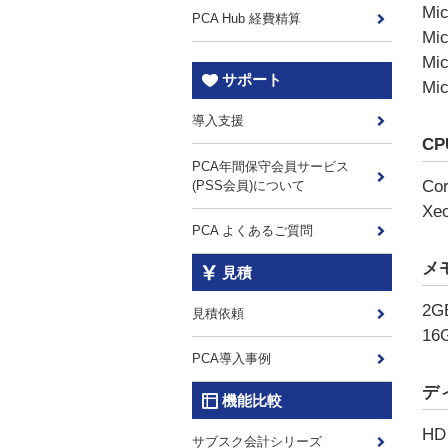
Mic
PCA Hub 経費精算
Mic
Mic
サポート
Mic
導入支援
CP
PCA年間保守会員サービス
Co
(PSS会員)について
Xe
PCA よくあるご質問
メ
見積
2
見積依頼
1
PCA導入事例
デ
機能比較
H
サブスク会計シリーズ