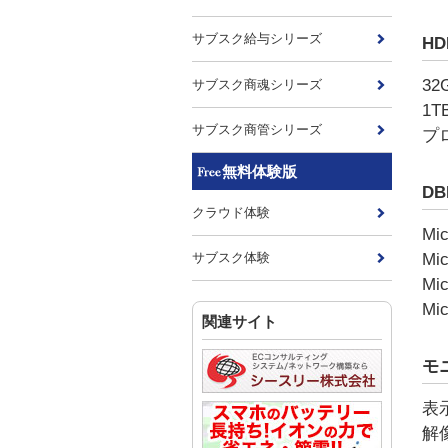
サブスク給与シリーズ
HD
3
サブスク商魂シリーズ
1
サブスク商管シリーズ
プ
無料体験版
DB
クラウド体験
Mic
Mic
サブスク体験
Mic
Mic
関連サイト
モ
表
解像