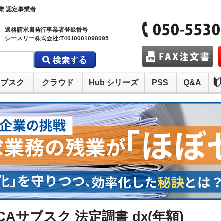
業 認定事業者
適格請求書発行事業者登録番号
シースリー株式会社:T4010001098095
サブスク
クラウド
Hub シリーズ
PSS
Q&A
CAサブスク 法定調書 dx(年額)