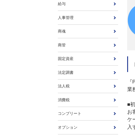
給与
人事管理
商魂
商管
固定資産
法定調書
『
法人税
業
消費税
■
お
コンプリート
ケ
入
オプション