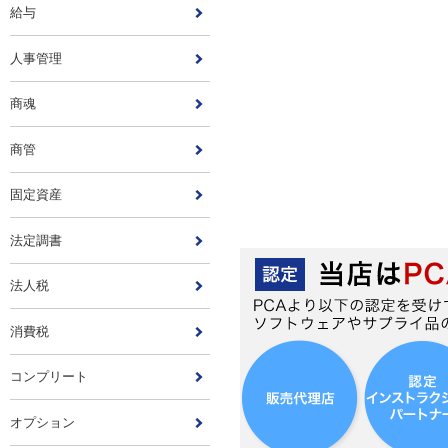
給与
人事管理
商魂
商管
固定資産
法定調書
法人税
消費税
コンプリート
オプション