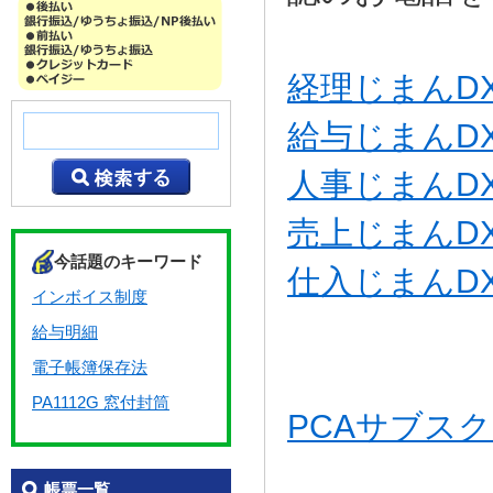
経理じまんD
給与じまんD
人事じまんD
売上じまんD
今話題のキーワード
仕入じまんD
インボイス制度
給与明細
電子帳簿保存法
PA1112G 窓付封筒
PCAサブス
帳票一覧