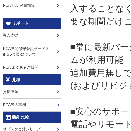
PCA Hub 経費精算
入することな
要な期間だけ
サポート
導入支援
■常に最新バー
PCA年間保守会員サービス
(PSS会員)について
ムが利用可能
PCA よくあるご質問
追加費用無し
見積
(およびリビジ
見積依頼
PCA導入事例
■安心のサポー
機能比較
電話やリモー
サブスク会計シリーズ