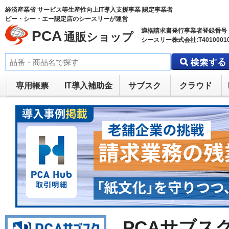
経済産業省 サービス等生産性向上IT導入支援事業 認定事業者
ピー・シー・エー認定店のシースリーが運営
適格請求書発行事業者登録番号
PCA
通販ショップ
シースリー株式会社:T40100010
専用帳票
IT導入補助金
サブスク
クラウド
PCAサブスク