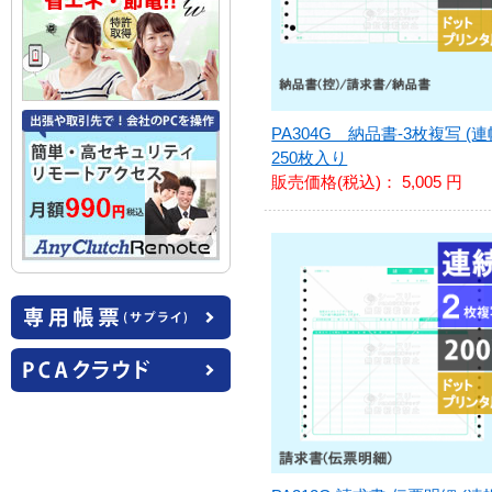
PA304G 納品書-3枚複写 (連
250枚入り
販売価格(税込)：
5,005 円