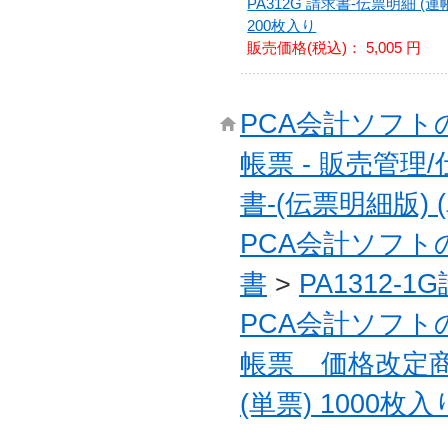
PA312G 請求書-伝票明細 (連
200枚入り
販売価格(税込)：
5,005 円
PCA会計ソフ
帳票 - 販売管
書-(伝票明細版) 
PCA会計ソフ
書
>
PA1312-1
PCA会計ソフ
帳票 価格改定
(単票) 1000枚入