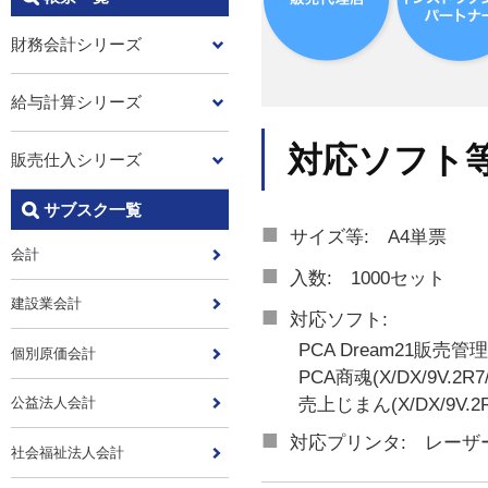
財務会計シリーズ
給与計算シリーズ
対応ソフト
販売仕入シリーズ
サブスク一覧
■
サイズ等: A4単票
会計
■
入数: 1000セット
建設業会計
■
対応ソフト:
PCA Dream21販売管
個別原価会計
PCA商魂(X/DX/9V.2R7/9V
売上じまん(X/DX/9V.2R7/9
公益法人会計
■
対応プリンタ: レーザ
社会福祉法人会計