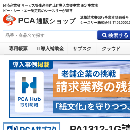
経済産業省 サービス等生産性向上IT導入支援事業 認定事業者
ピー・シー・エー認定店のシースリーが運営
適格請求書発行事業者登録番号
PCA
通販ショップ
シースリー株式会社:T40100010
専用帳票
IT導入補助金
サブスク
クラウド
PA1312-1