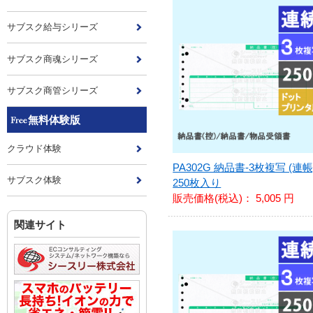
サブスク給与シリーズ
サブスク商魂シリーズ
サブスク商管シリーズ
無料体験版
クラウド体験
PA302G 納品書-3枚複写 (連帳
サブスク体験
250枚入り
販売価格(税込)：
5,005 円
関連サイト