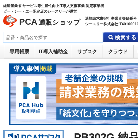
経済産業省 サービス等生産性向上IT導入支援事業 認定事業者
ピー・シー・エー認定店のシースリーが運営
適格請求書発行事業者登録番号
PCA
通販ショップ
シースリー株式会社:T40100010
専用帳票
IT導入補助金
サブスク
クラウド
PB302G 納