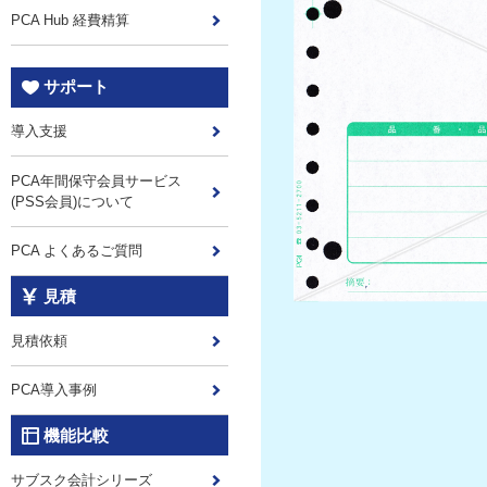
PCA Hub 経費精算
サポート
導入支援
PCA年間保守会員サービス
(PSS会員)について
PCA よくあるご質問
見積
見積依頼
PCA導入事例
機能比較
サブスク会計シリーズ