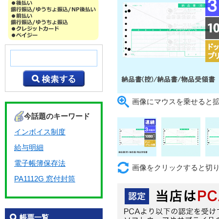
画像にマウスを乗せると
今話題のキーワード
インボイス制度
給与明細
電子帳簿保存法
画像をクリックすると切
PA1112G 窓付封筒
帳票一覧