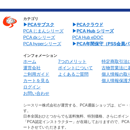
カテゴリ
PCAサブスク
PCAクラウド
PCA じまんシリーズ
PCA Hub シリーズ
PCA dxシリーズ
PCA Hub eDOC
PCA hyperシリーズ
PCA年間保守（PSS会員
インフォメーション
ホーム
7つのメリット
特定商取引法
運営会社
ポイントについて
古物営業法に
ご利用ガイド
よくあるご質問
個人情報の取
カートを見る
個人情報保護
ログイン
お問い合わせ
シースリー株式会社が運営する、PCA通販ショップは、ピー
す。
日本全国おひとつからでも送料無料、特別価格、さらにポイン
「PCA認定インストラクター」が在籍しておりますので、PC
ートさせていただきます。