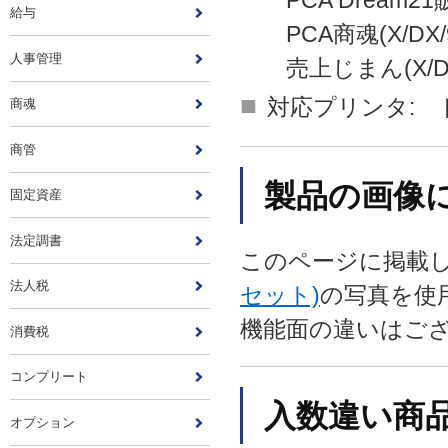
PCA Dream2
給与
PCA商魂(X/DX/9V.2
人事管理
売上じまん(X/DX/9V.
■
対応プリンタ: 
商魂
商管
製品の画像
固定資産
法定調書
このページに掲載
法人税
セット)
の写真を使
機能面の違いはご
消費税
コンプリート
入数違い商
オプション