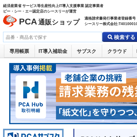
経済産業省 サービス等生産性向上IT導入支援事業 認定事業者
ピー・シー・エー認定店のシースリーが運営
適格請求書発行事業者登録番号
PCA
通販ショップ
シースリー株式会社:T40100010
専用帳票
IT導入補助金
サブスク
クラウド