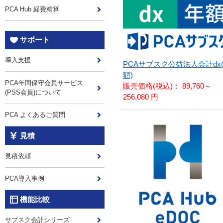
PCA Hub 経費精算
サポート
導入支援
PCAサブスク公益法人会計dx
額)
PCA年間保守会員サービス
販売価格(税込)：
89,760～
(PSS会員)について
256,080 円
PCA よくあるご質問
見積
見積依頼
PCA導入事例
機能比較
サブスク会計シリーズ