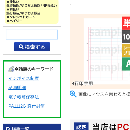
今話題のキーワード
インボイス制度
給与明細
画像にマウスを乗せると
電子帳簿保存法
PA1112G 窓付封筒
帳票一覧