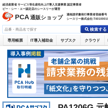
経済産業省 サービス等生産性向上IT導入支援事業 認定事業者
ピー・シー・エー認定店のシースリーが運営
適格請求書発行事業者登録番号
PCA
通販ショップ
シースリー株式会社:T40100010
専用帳票
IT導入補助金
サブスク
クラウド
PA1206G 元