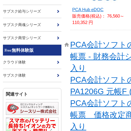
PCA Hub eDOC
サブスク給与シリーズ
販売価格(税込)：
76,560～
110,352 円
サブスク商魂シリーズ
サブスク商管シリーズ
PCA会計ソフ
無料体験版
帳票 - 財務会計
クラウド体験
入り
サブスク体験
PCA会計ソフ
PA1206G 元帳F 
関連サイト
PCA会計ソフ
帳票 価格改定
入り