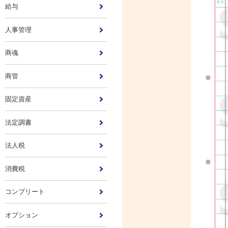
給与
人事管理
商魂
商管
固定資産
法定調書
法人税
消費税
コンプリート
オプション