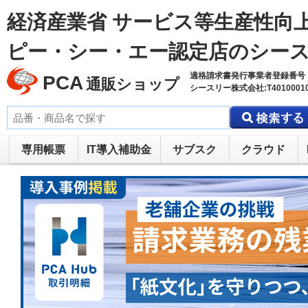
経済産業省 サービス等生産性向上
ピー・シー・エー認定店のシー
適格請求書発行事業者登録番号
PCA
通販ショップ
シースリー株式会社:T40100010
専用帳票
IT導入補助金
サブスク
クラウド